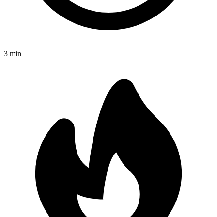
3
min