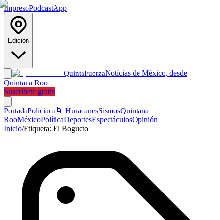
Impreso
Podcast
App
Edición
Noticias de México, desde
Quinta
Fuerza
Quintana Roo
Suscríbete gratis
Portada
Policiaca
🌀 Huracanes
Sismos
Quintana
Roo
México
Política
Deportes
Espectáculos
Opinión
Inicio
/
Etiqueta:
El Bogueto