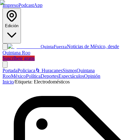
Impreso
Podcast
App
Edición
Noticias de México, desde
Quinta
Fuerza
Quintana Roo
Suscríbete gratis
Portada
Policiaca
🌀 Huracanes
Sismos
Quintana
Roo
México
Política
Deportes
Espectáculos
Opinión
Inicio
/
Etiqueta:
Electrodomésticos