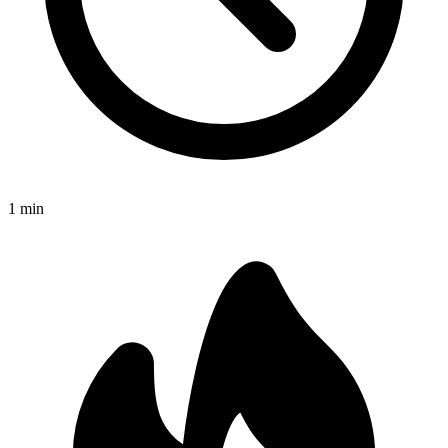
1
min