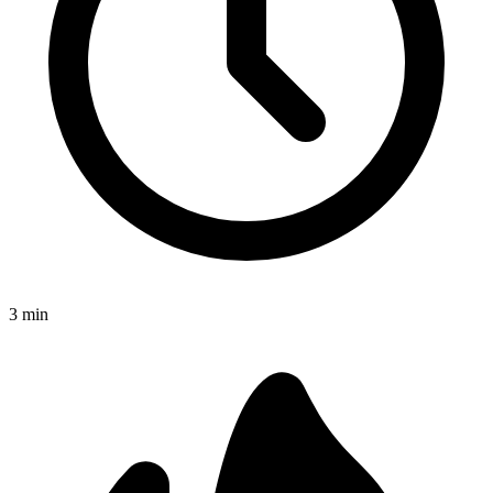
3
min