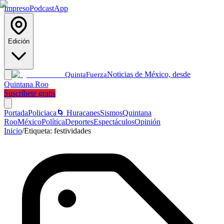
Impreso
Podcast
App
Edición
Noticias de México, desde
Quinta
Fuerza
Quintana Roo
Suscríbete gratis
Portada
Policiaca
🌀 Huracanes
Sismos
Quintana
Roo
México
Política
Deportes
Espectáculos
Opinión
Inicio
/
Etiqueta:
festividades