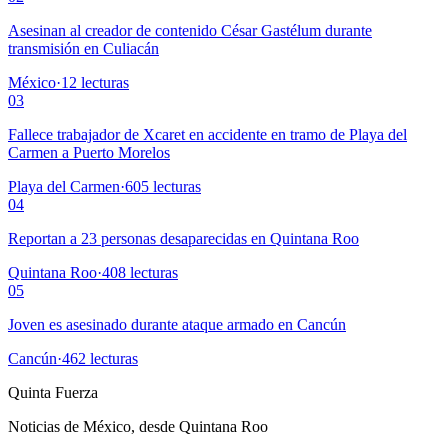
Asesinan al creador de contenido César Gastélum durante
transmisión en Culiacán
México
·
12
lecturas
03
Fallece trabajador de Xcaret en accidente en tramo de Playa del
Carmen a Puerto Morelos
Playa del Carmen
·
605
lecturas
04
Reportan a 23 personas desaparecidas en Quintana Roo
Quintana Roo
·
408
lecturas
05
Joven es asesinado durante ataque armado en Cancún
Cancún
·
462
lecturas
Quinta Fuerza
Noticias de México, desde Quintana Roo