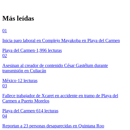
Más leídas
01
Inicia paro laboral en Complejo Mayakoba en Playa del Carmen
Playa del Carmen
·
1,996
lecturas
02
Asesinan al creador de contenido César Gastélum durante
transmisión en Culiacán
México
·
12
lecturas
03
Fallece trabajador de Xcaret en accidente en tramo de Playa del
Carmen a Puerto Morelos
Playa del Carmen
·
614
lecturas
04
Reportan a 23 personas desaparecidas en Quintana Roo