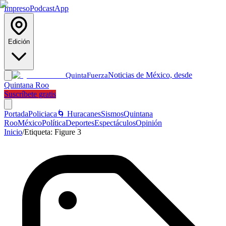
Impreso
Podcast
App
Edición
Noticias de México, desde
Quinta
Fuerza
Quintana Roo
Suscríbete gratis
Portada
Policiaca
🌀 Huracanes
Sismos
Quintana
Roo
México
Política
Deportes
Espectáculos
Opinión
Inicio
/
Etiqueta:
Figure 3