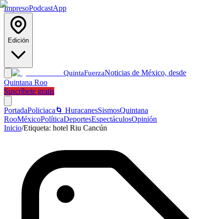
Impreso
Podcast
App
Edición
Noticias de México, desde
Quinta
Fuerza
Quintana Roo
Suscríbete gratis
Portada
Policiaca
🌀 Huracanes
Sismos
Quintana
Roo
México
Política
Deportes
Espectáculos
Opinión
Inicio
/
Etiqueta:
hotel Riu Cancún