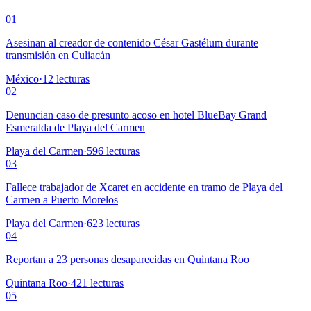
01
Asesinan al creador de contenido César Gastélum durante
transmisión en Culiacán
México
·
12
lecturas
02
Denuncian caso de presunto acoso en hotel BlueBay Grand
Esmeralda de Playa del Carmen
Playa del Carmen
·
596
lecturas
03
Fallece trabajador de Xcaret en accidente en tramo de Playa del
Carmen a Puerto Morelos
Playa del Carmen
·
623
lecturas
04
Reportan a 23 personas desaparecidas en Quintana Roo
Quintana Roo
·
421
lecturas
05