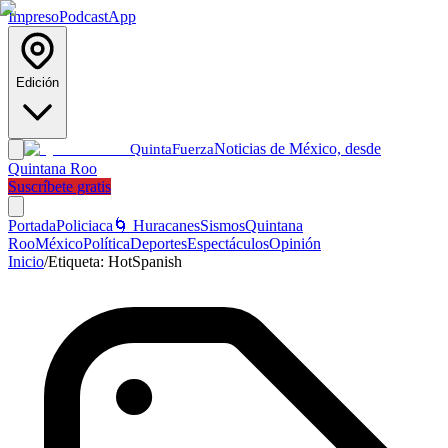
Impreso
Podcast
App
Edición
Noticias de México, desde
Quinta
Fuerza
Quintana Roo
Suscríbete gratis
Portada
Policiaca
🌀 Huracanes
Sismos
Quintana
Roo
México
Política
Deportes
Espectáculos
Opinión
Inicio
/
Etiqueta:
HotSpanish