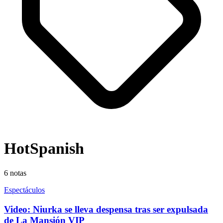
HotSpanish
6
notas
Espectáculos
Video: Niurka se lleva despensa tras ser expulsada
de La Mansión VIP