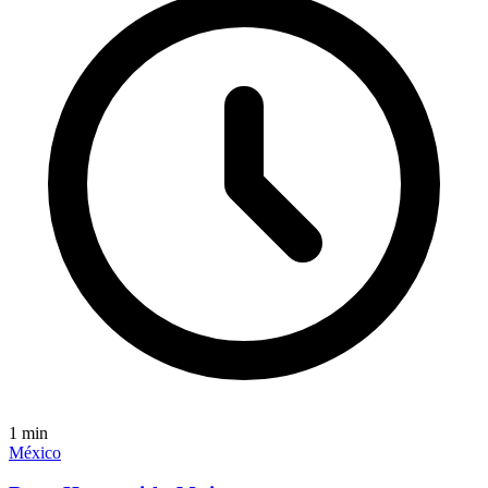
1
min
México