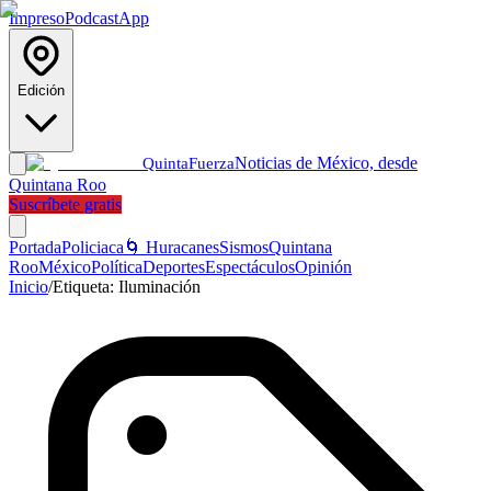
Impreso
Podcast
App
Edición
Noticias de México, desde
Quinta
Fuerza
Quintana Roo
Suscríbete gratis
Portada
Policiaca
🌀 Huracanes
Sismos
Quintana
Roo
México
Política
Deportes
Espectáculos
Opinión
Inicio
/
Etiqueta:
Iluminación