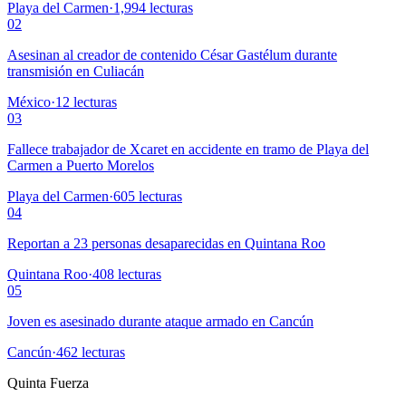
Playa del Carmen
·
1,994
lecturas
02
Asesinan al creador de contenido César Gastélum durante
transmisión en Culiacán
México
·
12
lecturas
03
Fallece trabajador de Xcaret en accidente en tramo de Playa del
Carmen a Puerto Morelos
Playa del Carmen
·
605
lecturas
04
Reportan a 23 personas desaparecidas en Quintana Roo
Quintana Roo
·
408
lecturas
05
Joven es asesinado durante ataque armado en Cancún
Cancún
·
462
lecturas
Quinta Fuerza