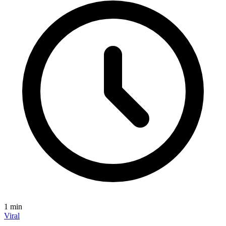
1
min
Viral