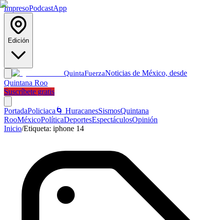
Impreso
Podcast
App
Edición
Noticias de México, desde
Quinta
Fuerza
Quintana Roo
Suscríbete gratis
Portada
Policiaca
🌀 Huracanes
Sismos
Quintana
Roo
México
Política
Deportes
Espectáculos
Opinión
Inicio
/
Etiqueta:
iphone 14