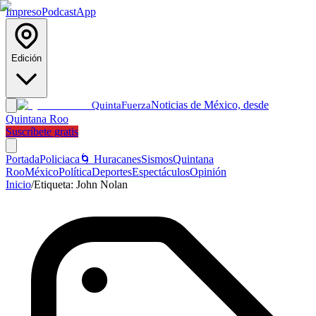
Impreso
Podcast
App
Edición
Noticias de México, desde
Quinta
Fuerza
Quintana Roo
Suscríbete gratis
Portada
Policiaca
🌀 Huracanes
Sismos
Quintana
Roo
México
Política
Deportes
Espectáculos
Opinión
Inicio
/
Etiqueta:
John Nolan