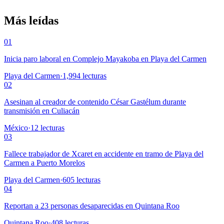
Más leídas
01
Inicia paro laboral en Complejo Mayakoba en Playa del Carmen
Playa del Carmen
·
1,994
lecturas
02
Asesinan al creador de contenido César Gastélum durante
transmisión en Culiacán
México
·
12
lecturas
03
Fallece trabajador de Xcaret en accidente en tramo de Playa del
Carmen a Puerto Morelos
Playa del Carmen
·
605
lecturas
04
Reportan a 23 personas desaparecidas en Quintana Roo
Quintana Roo
·
408
lecturas