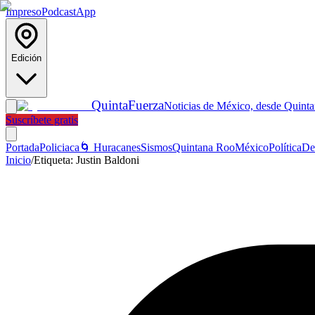
Impreso
Podcast
App
Edición
Quinta
Fuerza
Noticias de México, desde Quint
Suscríbete gratis
Portada
Policiaca
🌀 Huracanes
Sismos
Quintana Roo
México
Política
De
Inicio
/
Etiqueta:
Justin Baldoni