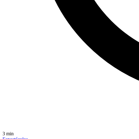
3
min