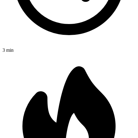
3
min