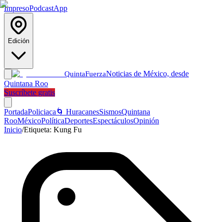
Impreso
Podcast
App
Edición
Noticias de México, desde
Quinta
Fuerza
Quintana Roo
Suscríbete gratis
Portada
Policiaca
🌀 Huracanes
Sismos
Quintana
Roo
México
Política
Deportes
Espectáculos
Opinión
Inicio
/
Etiqueta:
Kung Fu