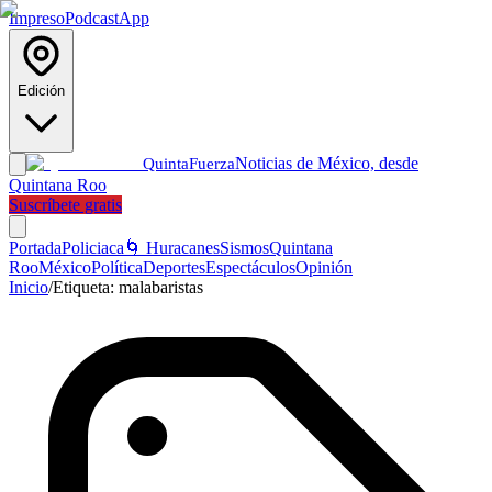
Impreso
Podcast
App
Edición
Noticias de México, desde
Quinta
Fuerza
Quintana Roo
Suscríbete gratis
Portada
Policiaca
🌀 Huracanes
Sismos
Quintana
Roo
México
Política
Deportes
Espectáculos
Opinión
Inicio
/
Etiqueta:
malabaristas