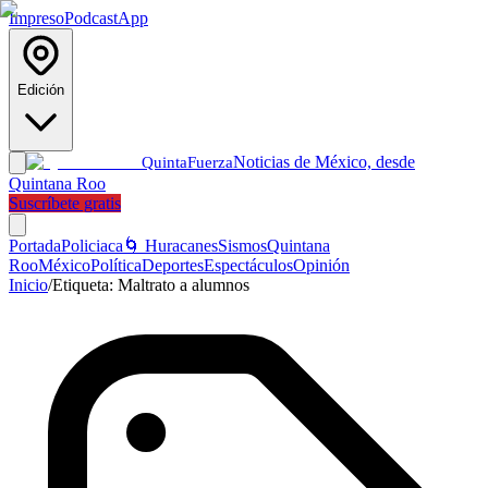
Impreso
Podcast
App
Edición
Noticias de México, desde
Quinta
Fuerza
Quintana Roo
Suscríbete gratis
Portada
Policiaca
🌀 Huracanes
Sismos
Quintana
Roo
México
Política
Deportes
Espectáculos
Opinión
Inicio
/
Etiqueta:
Maltrato a alumnos