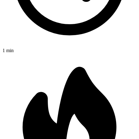
1
min