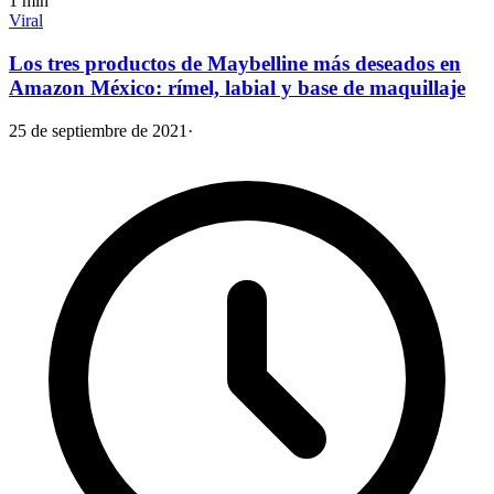
1
min
Viral
Los tres productos de Maybelline más deseados en
Amazon México: rímel, labial y base de maquillaje
25 de septiembre de 2021
·