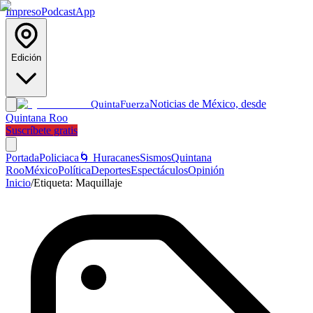
Impreso
Podcast
App
Edición
Noticias de México, desde
Quinta
Fuerza
Quintana Roo
Suscríbete gratis
Portada
Policiaca
🌀 Huracanes
Sismos
Quintana
Roo
México
Política
Deportes
Espectáculos
Opinión
Inicio
/
Etiqueta:
Maquillaje