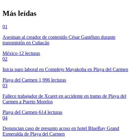
Más leídas
01
Asesinan al creador de contenido César Gastélum durante
transmisión en Culiacán
México
·
12
lecturas
02
Inicia paro laboral en Complejo Mayakoba en Playa del Carmen
Playa del Carmen
·
1,996
lecturas
03
Fallece trabajador de Xcaret en accidente en tramo de Playa del
Carmen a Puerto Morelos
Playa del Carmen
·
614
lecturas
04
Denuncian caso de presunto acoso en hotel BlueBay Grand
Esmeralda de Playa del Carmen