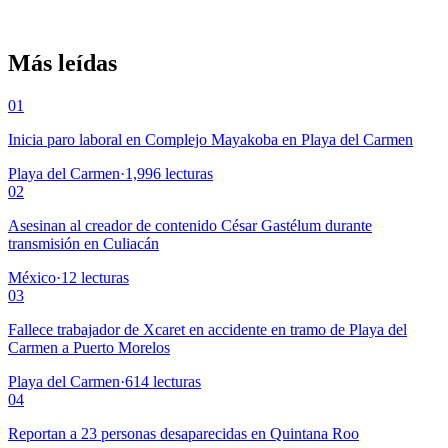
Más leídas
01
Inicia paro laboral en Complejo Mayakoba en Playa del Carmen
Playa del Carmen
·
1,996
lecturas
02
Asesinan al creador de contenido César Gastélum durante
transmisión en Culiacán
México
·
12
lecturas
03
Fallece trabajador de Xcaret en accidente en tramo de Playa del
Carmen a Puerto Morelos
Playa del Carmen
·
614
lecturas
04
Reportan a 23 personas desaparecidas en Quintana Roo