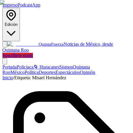
Impreso
Podcast
App
Edición
Noticias de México, desde
Quinta
Fuerza
Quintana Roo
Suscríbete gratis
Portada
Policiaca
🌀 Huracanes
Sismos
Quintana
Roo
México
Política
Deportes
Espectáculos
Opinión
Inicio
/
Etiqueta:
Misael Hernández