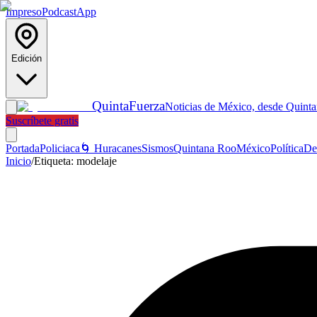
Impreso
Podcast
App
Edición
Quinta
Fuerza
Noticias de México, desde Quint
Suscríbete gratis
Portada
Policiaca
🌀 Huracanes
Sismos
Quintana Roo
México
Política
De
Inicio
/
Etiqueta:
modelaje