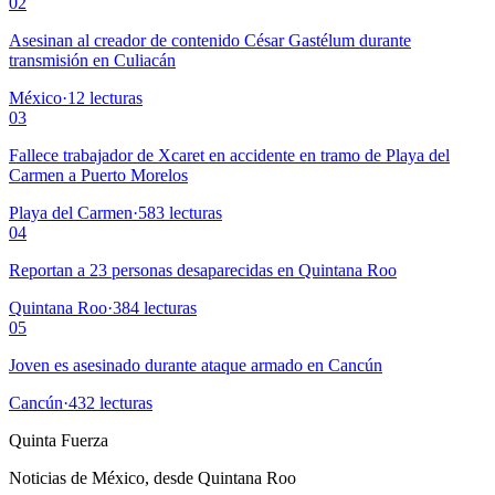
02
Asesinan al creador de contenido César Gastélum durante
transmisión en Culiacán
México
·
12
lecturas
03
Fallece trabajador de Xcaret en accidente en tramo de Playa del
Carmen a Puerto Morelos
Playa del Carmen
·
583
lecturas
04
Reportan a 23 personas desaparecidas en Quintana Roo
Quintana Roo
·
384
lecturas
05
Joven es asesinado durante ataque armado en Cancún
Cancún
·
432
lecturas
Quinta Fuerza
Noticias de México, desde Quintana Roo