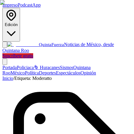
Impreso
Podcast
App
Edición
Noticias de México, desde
Quinta
Fuerza
Quintana Roo
Suscríbete gratis
Portada
Policiaca
🌀 Huracanes
Sismos
Quintana
Roo
México
Política
Deportes
Espectáculos
Opinión
Inicio
/
Etiqueta:
Moderatto