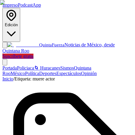
Impreso
Podcast
App
Edición
Noticias de México, desde
Quinta
Fuerza
Quintana Roo
Suscríbete gratis
Portada
Policiaca
🌀 Huracanes
Sismos
Quintana
Roo
México
Política
Deportes
Espectáculos
Opinión
Inicio
/
Etiqueta:
muere actor