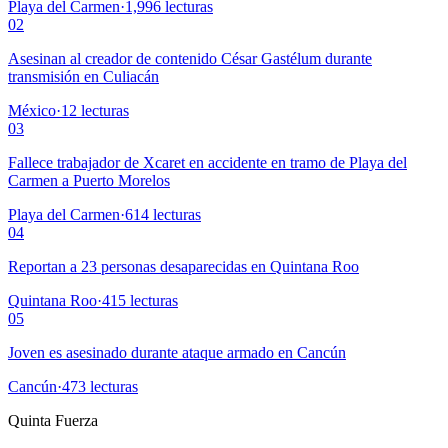
Playa del Carmen
·
1,996
lecturas
02
Asesinan al creador de contenido César Gastélum durante
transmisión en Culiacán
México
·
12
lecturas
03
Fallece trabajador de Xcaret en accidente en tramo de Playa del
Carmen a Puerto Morelos
Playa del Carmen
·
614
lecturas
04
Reportan a 23 personas desaparecidas en Quintana Roo
Quintana Roo
·
415
lecturas
05
Joven es asesinado durante ataque armado en Cancún
Cancún
·
473
lecturas
Quinta Fuerza