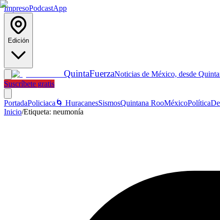
Impreso
Podcast
App
Edición
Quinta
Fuerza
Noticias de México, desde Quint
Suscríbete gratis
Portada
Policiaca
🌀 Huracanes
Sismos
Quintana Roo
México
Política
De
Inicio
/
Etiqueta:
neumonía