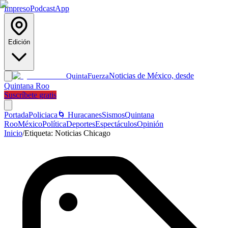
Impreso
Podcast
App
Edición
Noticias de México, desde
Quinta
Fuerza
Quintana Roo
Suscríbete gratis
Portada
Policiaca
🌀 Huracanes
Sismos
Quintana
Roo
México
Política
Deportes
Espectáculos
Opinión
Inicio
/
Etiqueta:
Noticias Chicago