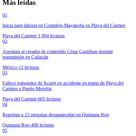
Más leídas
01
Inicia paro laboral en Complejo Mayakoba en Playa del Carmen
Playa del Carmen
·
1,994
lecturas
02
Asesinan al creador de contenido César Gastélum durante
transmisión en Culiacán
México
·
12
lecturas
03
Fallece trabajador de Xcaret en accidente en tramo de Playa del
Carmen a Puerto Morelos
Playa del Carmen
·
605
lecturas
04
Reportan a 23 personas desaparecidas en Quintana Roo
Quintana Roo
·
408
lecturas
05