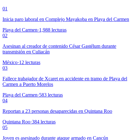
01
Inicia paro laboral en Complejo Mayakoba en Playa del Carmen
Playa del Carmen
·
1,988
lecturas
02
Asesinan al creador de contenido César Gastélum durante
transmisión en Culiacán
México
·
12
lecturas
03
Fallece trabajador de Xcaret en accidente en tramo de Playa del
Carmen a Puerto Morelos
Playa del Carmen
·
583
lecturas
04
Reportan a 23 personas desaparecidas en Quintana Roo
Quintana Roo
·
384
lecturas
05
Joven es asesinado durante ataque armado en Cancún