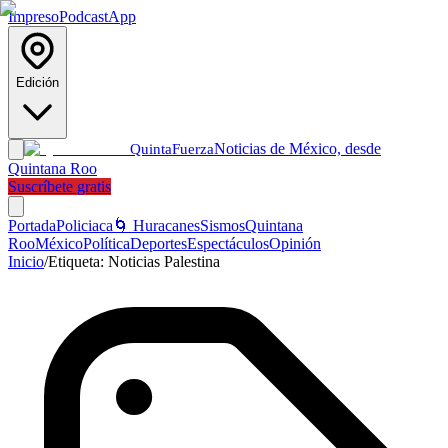
Impreso
Podcast
App
Edición
Noticias de México, desde
Quinta
Fuerza
Quintana Roo
Suscríbete gratis
Portada
Policiaca
🌀 Huracanes
Sismos
Quintana
Roo
México
Política
Deportes
Espectáculos
Opinión
Inicio
/
Etiqueta:
Noticias Palestina