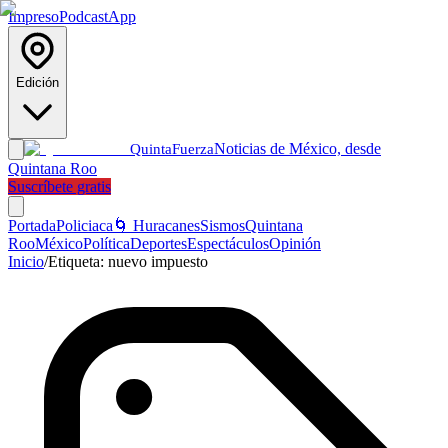
Impreso
Podcast
App
Edición
Noticias de México, desde
Quinta
Fuerza
Quintana Roo
Suscríbete gratis
Portada
Policiaca
🌀 Huracanes
Sismos
Quintana
Roo
México
Política
Deportes
Espectáculos
Opinión
Inicio
/
Etiqueta:
nuevo impuesto