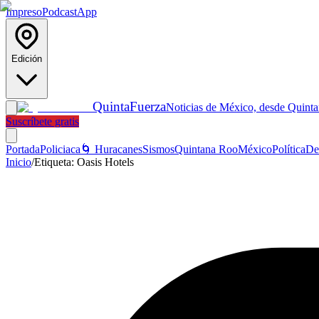
Impreso
Podcast
App
Edición
Quinta
Fuerza
Noticias de México, desde Quint
Suscríbete gratis
Portada
Policiaca
🌀 Huracanes
Sismos
Quintana Roo
México
Política
De
Inicio
/
Etiqueta:
Oasis Hotels