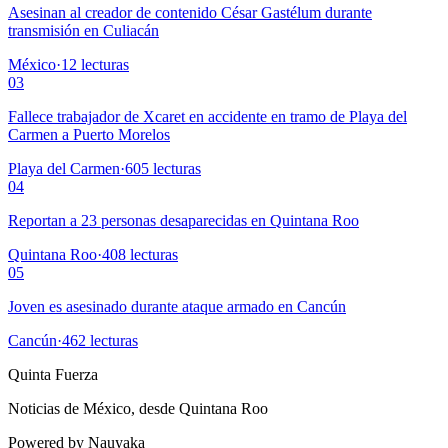
Asesinan al creador de contenido César Gastélum durante
transmisión en Culiacán
México
·
12
lecturas
03
Fallece trabajador de Xcaret en accidente en tramo de Playa del
Carmen a Puerto Morelos
Playa del Carmen
·
605
lecturas
04
Reportan a 23 personas desaparecidas en Quintana Roo
Quintana Roo
·
408
lecturas
05
Joven es asesinado durante ataque armado en Cancún
Cancún
·
462
lecturas
Quinta Fuerza
Noticias de México, desde Quintana Roo
Powered by Nauyaka