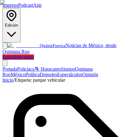
Impreso
Podcast
App
Edición
Noticias de México, desde
Quinta
Fuerza
Quintana Roo
Suscríbete gratis
Portada
Policiaca
🌀 Huracanes
Sismos
Quintana
Roo
México
Política
Deportes
Espectáculos
Opinión
Inicio
/
Etiqueta:
parque vehicular