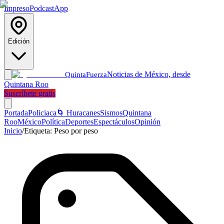
Impreso
Podcast
App
Edición
Noticias de México, desde
Quinta
Fuerza
Quintana Roo
Suscríbete gratis
Portada
Policiaca
🌀 Huracanes
Sismos
Quintana
Roo
México
Política
Deportes
Espectáculos
Opinión
Inicio
/
Etiqueta:
Peso por peso