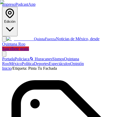
Impreso
Podcast
App
Edición
Noticias de México, desde
Quinta
Fuerza
Quintana Roo
Suscríbete gratis
Portada
Policiaca
🌀 Huracanes
Sismos
Quintana
Roo
México
Política
Deportes
Espectáculos
Opinión
Inicio
/
Etiqueta:
Pinta Tu Fachada