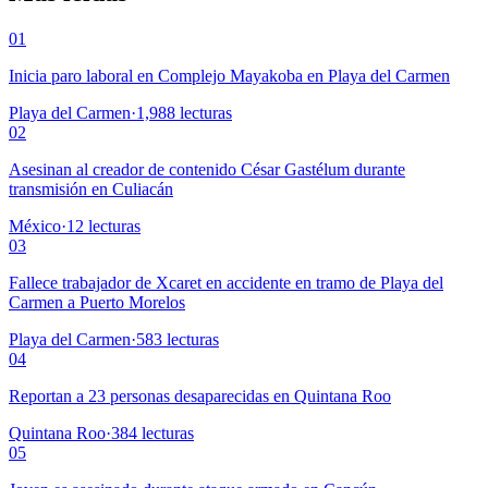
01
Inicia paro laboral en Complejo Mayakoba en Playa del Carmen
Playa del Carmen
·
1,988
lecturas
02
Asesinan al creador de contenido César Gastélum durante
transmisión en Culiacán
México
·
12
lecturas
03
Fallece trabajador de Xcaret en accidente en tramo de Playa del
Carmen a Puerto Morelos
Playa del Carmen
·
583
lecturas
04
Reportan a 23 personas desaparecidas en Quintana Roo
Quintana Roo
·
384
lecturas
05