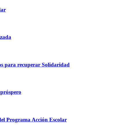
lar
rzada
tos para recuperar Solidaridad
 próspero
 del Programa Acción Escolar