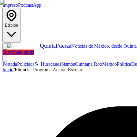
Impreso
Podcast
App
Edición
Quinta
Fuerza
Noticias de México, desde Quint
Suscríbete gratis
Portada
Policiaca
🌀 Huracanes
Sismos
Quintana Roo
México
Política
De
Inicio
/
Etiqueta:
Programa Acción Escolar