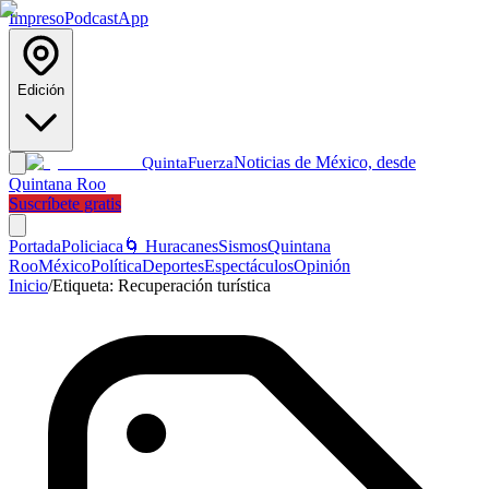
Impreso
Podcast
App
Edición
Noticias de México, desde
Quinta
Fuerza
Quintana Roo
Suscríbete gratis
Portada
Policiaca
🌀 Huracanes
Sismos
Quintana
Roo
México
Política
Deportes
Espectáculos
Opinión
Inicio
/
Etiqueta:
Recuperación turística