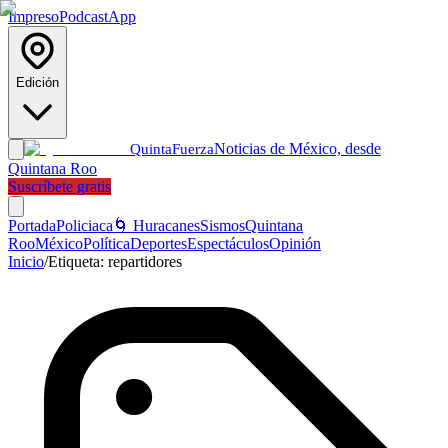
Impreso
Podcast
App
Edición
Noticias de México, desde
Quinta
Fuerza
Quintana Roo
Suscríbete gratis
Portada
Policiaca
🌀 Huracanes
Sismos
Quintana
Roo
México
Política
Deportes
Espectáculos
Opinión
Inicio
/
Etiqueta:
repartidores