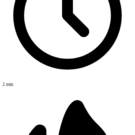
2
min