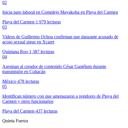
02
Inicia paro laboral en Complejo Mayakoba en Playa del Carmen
Playa del Carmen
·
1,979
lecturas
03
Videos de Guillermo Ochoa confirman que danzante acusado de
acoso sexual sigue en Xcaret
Quintana Roo
·
1,387
lecturas
04
Asesinan al creador de contenido César Gastélum durante
transmisión en Culiacán
México
·
478
lecturas
05
Identifican número con que amenazaron a regidores de Playa del
Carmen y otros funcionarios
Playa del Carmen
·
437
lecturas
Quinta Fuerza