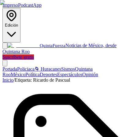
Impreso
Podcast
App
Edición
Noticias de México, desde
Quinta
Fuerza
Quintana Roo
Suscríbete gratis
Portada
Policiaca
🌀 Huracanes
Sismos
Quintana
Roo
México
Política
Deportes
Espectáculos
Opinión
Inicio
/
Etiqueta:
Ricardo de Pascual