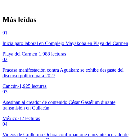
Más leídas
01
Inicia paro laboral en Complejo Mayakoba en Playa del Carmen
Playa del Carmen
·
1,988
lecturas
02
Fracasa manifestación contra Aguakan; se exhibe desgaste del
discurso político para 2027
Cancún
·
1,925
lecturas
03
Asesinan al creador de contenido César Gastélum durante
transmisión en Culiacán
México
·
12
lecturas
04
Videos de Guillermo Ochoa confirman que danzante acusado de