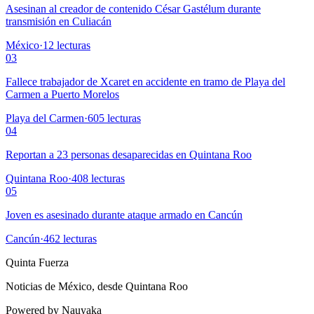
Asesinan al creador de contenido César Gastélum durante
transmisión en Culiacán
México
·
12
lecturas
03
Fallece trabajador de Xcaret en accidente en tramo de Playa del
Carmen a Puerto Morelos
Playa del Carmen
·
605
lecturas
04
Reportan a 23 personas desaparecidas en Quintana Roo
Quintana Roo
·
408
lecturas
05
Joven es asesinado durante ataque armado en Cancún
Cancún
·
462
lecturas
Quinta Fuerza
Noticias de México, desde Quintana Roo
Powered by Nauyaka