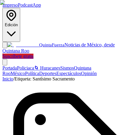
Impreso
Podcast
App
Edición
Noticias de México, desde
Quinta
Fuerza
Quintana Roo
Suscríbete gratis
Portada
Policiaca
🌀 Huracanes
Sismos
Quintana
Roo
México
Política
Deportes
Espectáculos
Opinión
Inicio
/
Etiqueta:
Santísimo Sacramento