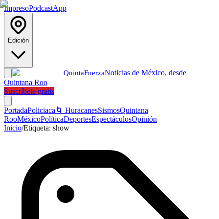
Impreso
Podcast
App
Edición
Noticias de México, desde
Quinta
Fuerza
Quintana Roo
Suscríbete gratis
Portada
Policiaca
🌀 Huracanes
Sismos
Quintana
Roo
México
Política
Deportes
Espectáculos
Opinión
Inicio
/
Etiqueta:
show