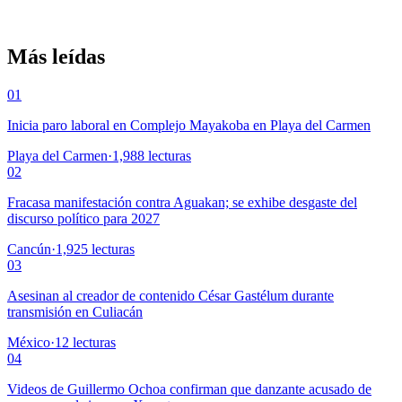
Más leídas
01
Inicia paro laboral en Complejo Mayakoba en Playa del Carmen
Playa del Carmen
·
1,988
lecturas
02
Fracasa manifestación contra Aguakan; se exhibe desgaste del
discurso político para 2027
Cancún
·
1,925
lecturas
03
Asesinan al creador de contenido César Gastélum durante
transmisión en Culiacán
México
·
12
lecturas
04
Videos de Guillermo Ochoa confirman que danzante acusado de