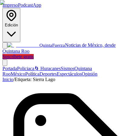
Impreso
Podcast
App
Edición
Noticias de México, desde
Quinta
Fuerza
Quintana Roo
Suscríbete gratis
Portada
Policiaca
🌀 Huracanes
Sismos
Quintana
Roo
México
Política
Deportes
Espectáculos
Opinión
Inicio
/
Etiqueta:
Sierra Lago