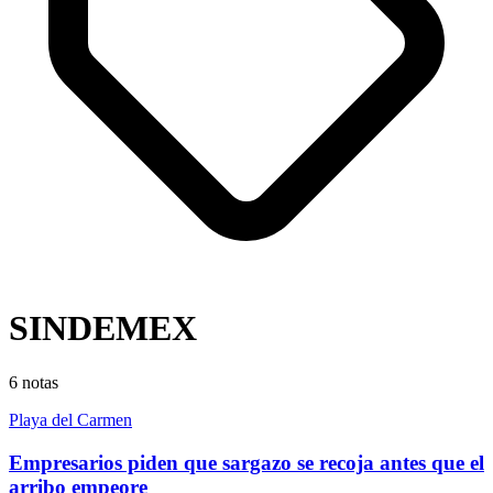
SINDEMEX
6
notas
Playa del Carmen
Empresarios piden que sargazo se recoja antes que el
arribo empeore