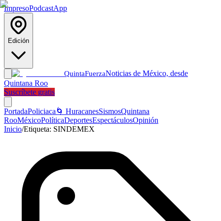
Impreso
Podcast
App
Edición
Noticias de México, desde
Quinta
Fuerza
Quintana Roo
Suscríbete gratis
Portada
Policiaca
🌀 Huracanes
Sismos
Quintana
Roo
México
Política
Deportes
Espectáculos
Opinión
Inicio
/
Etiqueta:
SINDEMEX