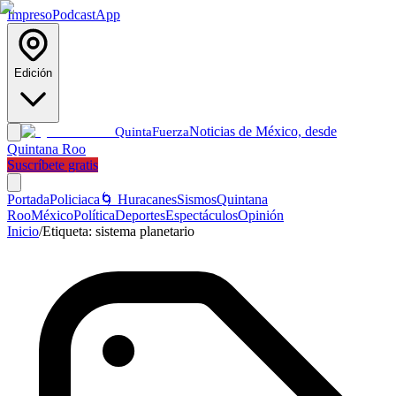
Impreso
Podcast
App
Edición
Noticias de México, desde
Quinta
Fuerza
Quintana Roo
Suscríbete gratis
Portada
Policiaca
🌀 Huracanes
Sismos
Quintana
Roo
México
Política
Deportes
Espectáculos
Opinión
Inicio
/
Etiqueta:
sistema planetario