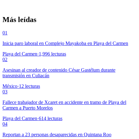
Más leídas
01
Inicia paro laboral en Complejo Mayakoba en Playa del Carmen
Playa del Carmen
·
1,996
lecturas
02
Asesinan al creador de contenido César Gastélum durante
transmisión en Culiacán
México
·
12
lecturas
03
Fallece trabajador de Xcaret en accidente en tramo de Playa del
Carmen a Puerto Morelos
Playa del Carmen
·
614
lecturas
04
Reportan a 23 personas desaparecidas en Quintana Roo