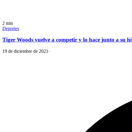
2
min
Deportes
Tiger Woods vuelve a competir y lo hace junto a su hi
19 de diciembre de 2021
·