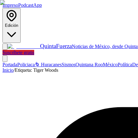
Impreso
Podcast
App
Edición
Quinta
Fuerza
Noticias de México, desde Quint
Suscríbete gratis
Portada
Policiaca
🌀 Huracanes
Sismos
Quintana Roo
México
Política
De
Inicio
/
Etiqueta:
Tiger Woods