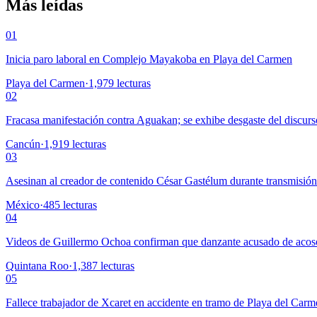
Más leídas
01
Inicia paro laboral en Complejo Mayakoba en Playa del Carmen
Playa del Carmen
·
1,979
lecturas
02
Fracasa manifestación contra Aguakan; se exhibe desgaste del discurs
Cancún
·
1,919
lecturas
03
Asesinan al creador de contenido César Gastélum durante transmisió
México
·
485
lecturas
04
Videos de Guillermo Ochoa confirman que danzante acusado de acoso
Quintana Roo
·
1,387
lecturas
05
Fallece trabajador de Xcaret en accidente en tramo de Playa del Car