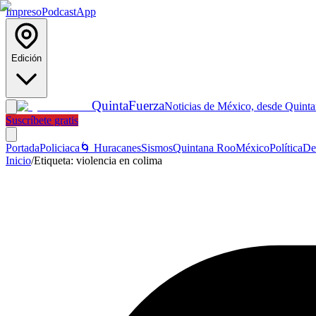
Impreso
Podcast
App
Edición
Quinta
Fuerza
Noticias de México, desde Quint
Suscríbete gratis
Portada
Policiaca
🌀 Huracanes
Sismos
Quintana Roo
México
Política
De
Inicio
/
Etiqueta:
violencia en colima