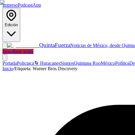
Impreso
Podcast
App
Edición
Quinta
Fuerza
Noticias de México, desde Quint
Suscríbete gratis
Portada
Policiaca
🌀 Huracanes
Sismos
Quintana Roo
México
Política
De
Inicio
/
Etiqueta:
Warner Bros Discovery