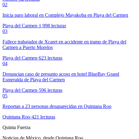
02
Inicia paro laboral en Complejo Mayakoba en Playa del Carmen
Playa del Carmen
·
1,998
lecturas
03
Fallece trabajador de Xcaret en accidente en tramo de Playa del
Carmen a Puerto Morelos
Playa del Carmen
·
623
lecturas
04
Denuncian caso de presunto acoso en hotel BlueBay Grand
Esmeralda de Playa del Carmen
Playa del Carmen
·
596
lecturas
05
Reportan a 23 personas desaparecidas en Quintana Roo
Quintana Roo
·
421
lecturas
Quinta Fuerza
Noticias de México, desde Quintana Roo