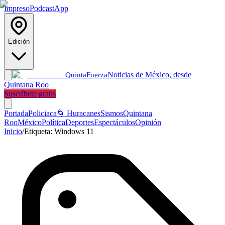
Impreso
Podcast
App
Edición
Noticias de México, desde
Quinta
Fuerza
Quintana Roo
Suscríbete gratis
Portada
Policiaca
🌀 Huracanes
Sismos
Quintana
Roo
México
Política
Deportes
Espectáculos
Opinión
Inicio
/
Etiqueta:
Windows 11