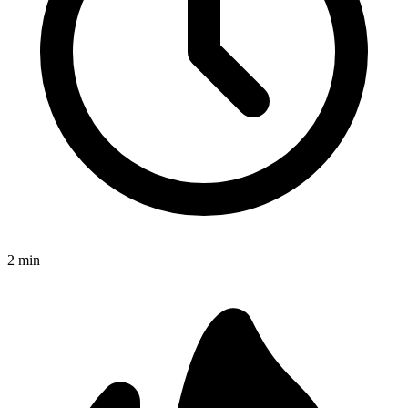
2
min