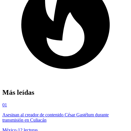
Más leídas
01
Asesinan al creador de contenido César Gastélum durante
transmisión en Culiacán
México
·
12
lecturas