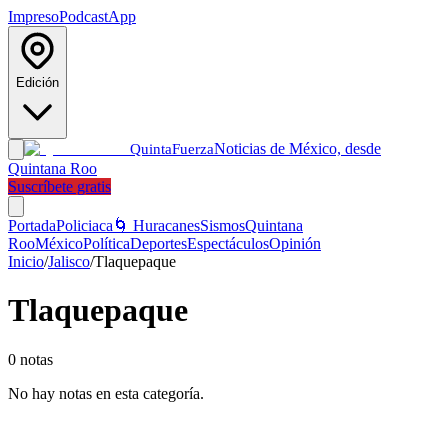
Impreso
Podcast
App
Edición
Noticias de México, desde
Quinta
Fuerza
Quintana Roo
Suscríbete gratis
Portada
Policiaca
🌀 Huracanes
Sismos
Quintana
Roo
México
Política
Deportes
Espectáculos
Opinión
Inicio
/
Jalisco
/
Tlaquepaque
Tlaquepaque
0
notas
No hay notas en esta categoría.