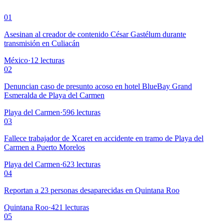
01
Asesinan al creador de contenido César Gastélum durante
transmisión en Culiacán
México
·
12
lecturas
02
Denuncian caso de presunto acoso en hotel BlueBay Grand
Esmeralda de Playa del Carmen
Playa del Carmen
·
596
lecturas
03
Fallece trabajador de Xcaret en accidente en tramo de Playa del
Carmen a Puerto Morelos
Playa del Carmen
·
623
lecturas
04
Reportan a 23 personas desaparecidas en Quintana Roo
Quintana Roo
·
421
lecturas
05