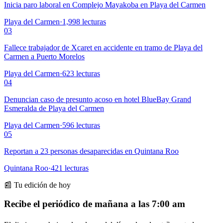
Inicia paro laboral en Complejo Mayakoba en Playa del Carmen
Playa del Carmen
·
1,998
lecturas
03
Fallece trabajador de Xcaret en accidente en tramo de Playa del
Carmen a Puerto Morelos
Playa del Carmen
·
623
lecturas
04
Denuncian caso de presunto acoso en hotel BlueBay Grand
Esmeralda de Playa del Carmen
Playa del Carmen
·
596
lecturas
05
Reportan a 23 personas desaparecidas en Quintana Roo
Quintana Roo
·
421
lecturas
📰 Tu edición de hoy
Recibe el periódico de mañana a las 7:00 am