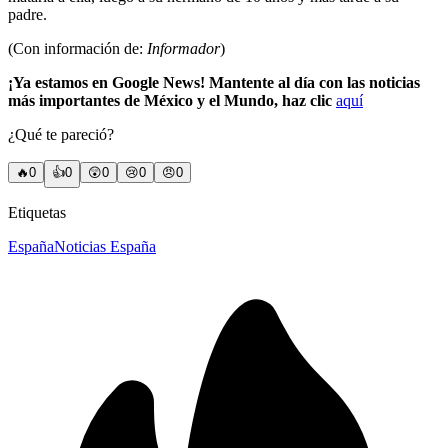
padre.
(Con información de:
Informador
)
¡Ya estamos en Google News! Mantente al día con las noticias
más importantes de México y el Mundo, haz clic
aquí
¿Qué te pareció?
🔥
0
👍
0
😲
0
😢
0
😠
0
Etiquetas
España
Noticias España