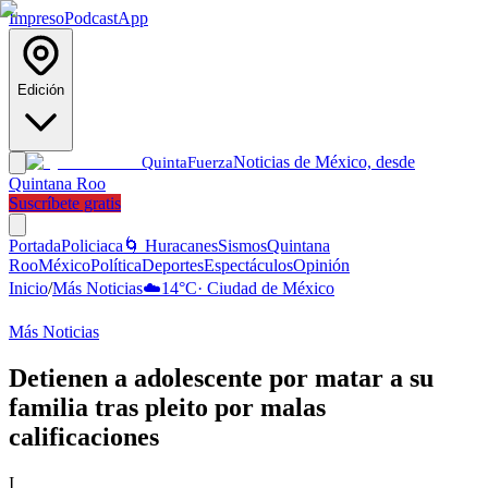
Impreso
Podcast
App
Edición
Noticias de México, desde
Quinta
Fuerza
Quintana Roo
Suscríbete gratis
Portada
Policiaca
🌀 Huracanes
Sismos
Quintana
Roo
México
Política
Deportes
Espectáculos
Opinión
Inicio
/
Más Noticias
☁️
14
°C
·
Ciudad de México
Más Noticias
Detienen a adolescente por matar a su
familia tras pleito por malas
calificaciones
I