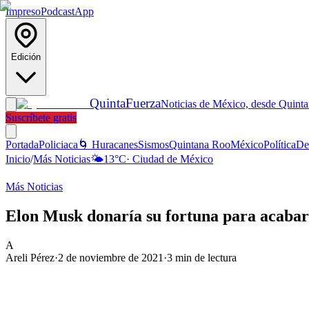
Impreso
Podcast
App
Edición
Quinta
Fuerza
Noticias de México, desde Quint
Suscríbete gratis
Portada
Policiaca
🌀 Huracanes
Sismos
Quintana Roo
México
Política
De
Inicio
/
Más Noticias
🌤️
13
°C
·
Ciudad de México
Más Noticias
Elon Musk donaría su fortuna para acabar
A
Areli Pérez
·
2 de noviembre de 2021
·
3
min de lectura