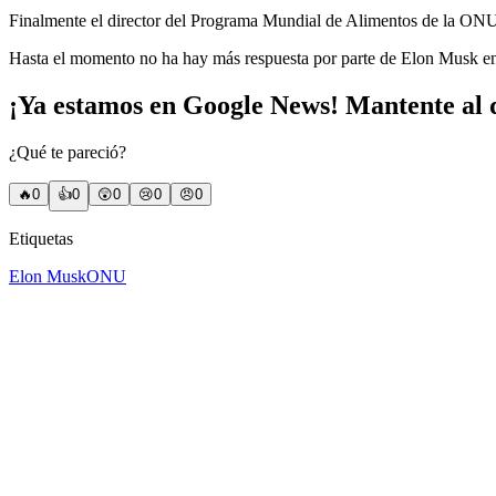
Finalmente el director del Programa Mundial de Alimentos de la ONU, 
Hasta el momento no ha hay más respuesta por parte de Elon Musk en d
¡Ya estamos en Google News! Mantente al d
¿Qué te pareció?
🔥
0
👍
0
😲
0
😢
0
😠
0
Etiquetas
Elon Musk
ONU