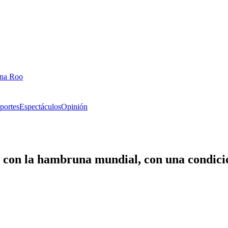
ana Roo
portes
Espectáculos
Opinión
 con la hambruna mundial, con una condici