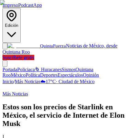
Impreso
Podcast
App
Edición
Noticias de México, desde
Quinta
Fuerza
Quintana Roo
Suscríbete gratis
Portada
Policiaca
🌀 Huracanes
Sismos
Quintana
Roo
México
Política
Deportes
Espectáculos
Opinión
Inicio
/
Más Noticias
☁️
17
°C
·
Ciudad de México
Más Noticias
Estos son los precios de Starlink en
México, el servicio de Internet de Elon
Musk
I