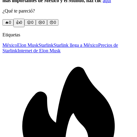
más importantes de México y el Mundo, haz clic
aquí
¿Qué te pareció?
🔥
0
👍
0
😲
0
😢
0
😠
0
Etiquetas
México
Elon Musk
Starlink
Starlink llega a México
Precios de
Starlink
Internet de Elon Musk