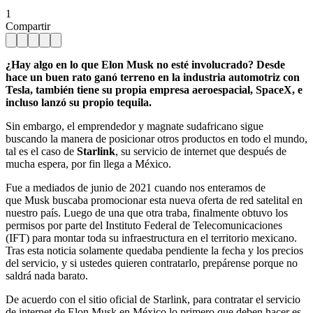
1
Compartir
¿Hay algo en lo que Elon Musk no esté involucrado? Desde
hace un buen rato ganó terreno en la industria automotriz con
Tesla, también tiene su propia empresa aeroespacial, SpaceX, e
incluso lanzó su propio tequila.
Sin embargo, el emprendedor y magnate sudafricano sigue
buscando la manera de posicionar otros productos en todo el mundo,
tal es el caso de
Starlink
, su servicio de internet que después de
mucha espera, por fin llega a México.
Fue a mediados de junio de 2021 cuando nos enteramos de
que Musk buscaba promocionar esta nueva oferta de red satelital en
nuestro país. Luego de una que otra traba, finalmente obtuvo los
permisos por parte del Instituto Federal de Telecomunicaciones
(IFT) para montar toda su infraestructura en el territorio mexicano.
Tras esta noticia solamente quedaba pendiente la fecha y los precios
del servicio, y si ustedes quieren contratarlo, prepárense porque no
saldrá nada barato.
De acuerdo con el sitio oficial de Starlink, para contratar el servicio
de internet de Elon Musk en México lo primero que deben hacer es