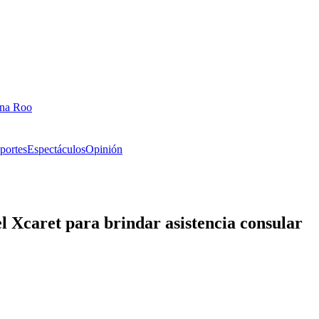
ana Roo
portes
Espectáculos
Opinión
l Xcaret para brindar asistencia consular