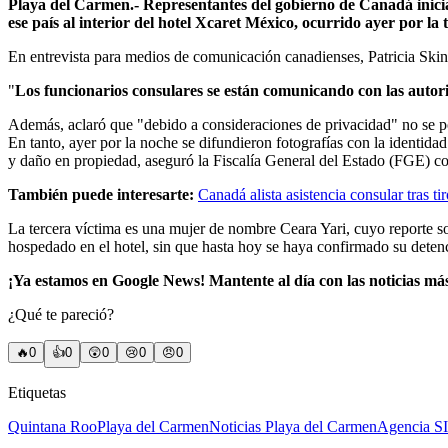
Playa del Carmen.- Representantes del gobierno de Canadá iniciar
ese país al interior del hotel Xcaret México, ocurrido ayer por la 
En entrevista para medios de comunicación canadienses, Patricia Skin
"
Los funcionarios consulares se están comunicando con las autorid
Además, aclaró que "debido a consideraciones de privacidad" no se po
En tanto, ayer por la noche se difundieron fotografías con la identida
y daño en propiedad, aseguró la Fiscalía General del Estado (FGE) c
También puede interesarte:
Canadá alista asistencia consular tras t
La tercera víctima es una mujer de nombre Ceara Yari, cuyo reporte s
hospedado en el hotel, sin que hasta hoy se haya confirmado su deten
¡Ya estamos en Google News! Mantente al día con las noticias má
¿Qué te pareció?
🔥
0
👍
0
😲
0
😢
0
😠
0
Etiquetas
Quintana Roo
Playa del Carmen
Noticias Playa del Carmen
Agencia S