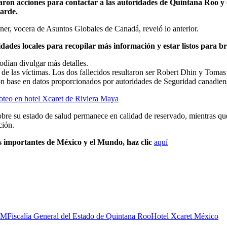
on acciones para contactar a las autoridades de Quintana Roo y co
tarde.
ner, vocera de Asuntos Globales de Canadá, reveló lo anterior.
ades locales para recopilar más información y estar listos para br
dían divulgar más detalles.
d de las víctimas. Los dos fallecidos resultaron ser Robert Dhin y Tomas
on base en datos proporcionados por autoridades de Seguridad canadien
iroteo en hotel Xcaret de Riviera Maya
obre su estado de salud permanece en calidad de reservado, mientras que
ción.
s importantes de México y el Mundo, haz clic
aquí
IM
Fiscalía General del Estado de Quintana Roo
Hotel Xcaret México