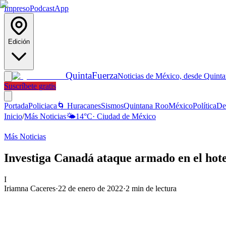
Impreso
Podcast
App
Edición
Quinta
Fuerza
Noticias de México, desde Quint
Suscríbete gratis
Portada
Policiaca
🌀 Huracanes
Sismos
Quintana Roo
México
Política
De
Inicio
/
Más Noticias
🌤️
14
°C
·
Ciudad de México
Más Noticias
Investiga Canadá ataque armado en el hote
I
Iriamna Caceres
·
22 de enero de 2022
·
2
min de lectura