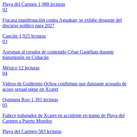
Playa del Carmen
·
1,988
lecturas
02
Fracasa manifestación contra Aguakan; se exhibe desgaste del
discurso político para 2027
Cancún
·
1,925
lecturas
03
Asesinan al creador de contenido César Gastélum durante
transmisión en Culiacán
México
·
12
lecturas
04
Videos de Guillermo Ochoa confirman que danzante acusado de
acoso sexual sigue en Xcaret
Quintana Roo
·
1,391
lecturas
05
Fallece trabajador de Xcaret en accidente en tramo de Playa del
Carmen a Puerto Morelos
Playa del Carmen
·
583
lecturas