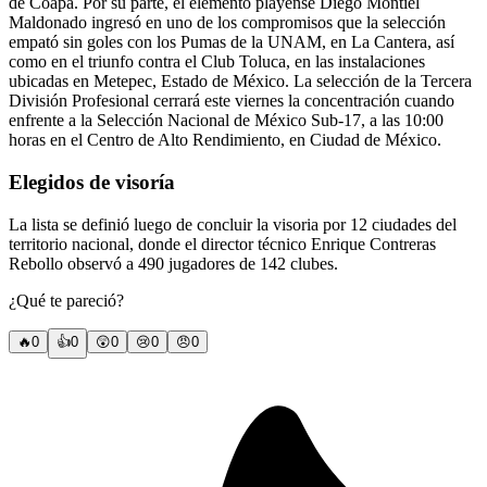
de Coapa. Por su parte, el elemento playense Diego Montiel
Maldonado ingresó en uno de los compromisos que la selección
empató sin goles con los Pumas de la UNAM, en La Cantera, así
como en el triunfo contra el Club Toluca, en las instalaciones
ubicadas en Metepec, Estado de México. La selección de la Tercera
División Profesional cerrará este viernes la concentración cuando
enfrente a la Selección Nacional de México Sub-17, a las 10:00
horas en el Centro de Alto Rendimiento, en Ciudad de México.
Elegidos de visoría
La lista se definió luego de concluir la visoria por 12 ciudades del
territorio nacional, donde el director técnico Enrique Contreras
Rebollo observó a 490 jugadores de 142 clubes.
¿Qué te pareció?
🔥
0
👍
0
😲
0
😢
0
😠
0