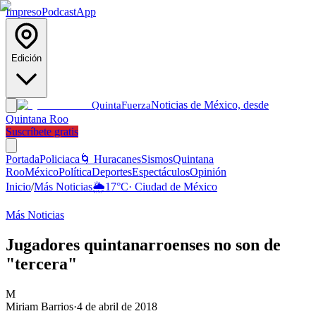
Impreso
Podcast
App
Edición
Noticias de México, desde
Quinta
Fuerza
Quintana Roo
Suscríbete gratis
Portada
Policiaca
🌀 Huracanes
Sismos
Quintana
Roo
México
Política
Deportes
Espectáculos
Opinión
Inicio
/
Más Noticias
🌦️
17
°C
·
Ciudad de México
Más Noticias
Jugadores quintanarroenses no son de
"tercera"
M
Miriam Barrios
·
4 de abril de 2018