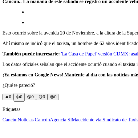
Cancún.- La mañana de este sábado se registró un accidente vehi
Esto ocurrió sobre la avenida 20 de Noviembre, a la altura de la Super
Ahí mismo se indicó que el taxista, un hombre de 62 años identificado
También puede interesarte:
'La Casa de Papel' versión CDMX: asalt
Los datos oficiales señalan que el accidente ocurrió cuando el taxista
¡Ya estamos en Google News! Mantente al día con las noticias má
¿Qué te pareció?
🔥
0
👍
0
😲
0
😢
0
😠
0
Etiquetas
Cancún
Noticias Cancún
Agencia SIM
accidente vial
Sindicato de Taxi