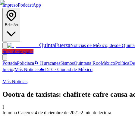
Impreso
Podcast
App
Edición
Quinta
Fuerza
Noticias de México, desde Quint
Suscríbete gratis
Portada
Policiaca
🌀 Huracanes
Sismos
Quintana Roo
México
Política
De
Inicio
/
Más Noticias
☁️
15
°C
·
Ciudad de México
Más Noticias
Oootra de taxistas: chafirete cafre causa 
I
Iriamna Caceres
·
4 de diciembre de 2021
·
2
min de lectura