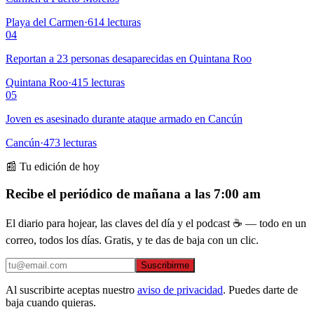
Playa del Carmen
·
614
lecturas
04
Reportan a 23 personas desaparecidas en Quintana Roo
Quintana Roo
·
415
lecturas
05
Joven es asesinado durante ataque armado en Cancún
Cancún
·
473
lecturas
📰 Tu edición de hoy
Recibe el periódico de mañana a las 7:00 am
El diario para hojear, las claves del día y el podcast ☕ — todo en un
correo, todos los días. Gratis, y te das de baja con un clic.
Suscribirme
Al suscribirte aceptas nuestro
aviso de privacidad
. Puedes darte de
baja cuando quieras.