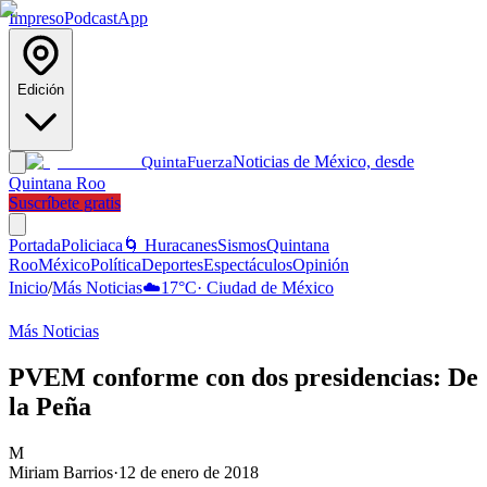
Impreso
Podcast
App
Edición
Noticias de México, desde
Quinta
Fuerza
Quintana Roo
Suscríbete gratis
Portada
Policiaca
🌀 Huracanes
Sismos
Quintana
Roo
México
Política
Deportes
Espectáculos
Opinión
Inicio
/
Más Noticias
☁️
17
°C
·
Ciudad de México
Más Noticias
PVEM conforme con dos presidencias: De
la Peña
M
Miriam Barrios
·
12 de enero de 2018