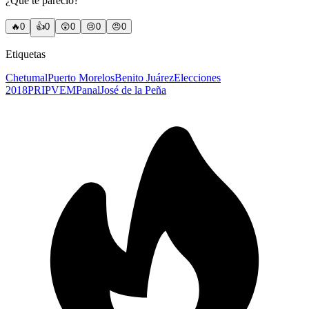
¿Qué te pareció?
🔥
0
👍
0
😲
0
😢
0
😠
0
Etiquetas
Chetumal
Puerto Morelos
Benito Juárez
Elecciones
2018
PRI
PVEM
Panal
José de la Peña