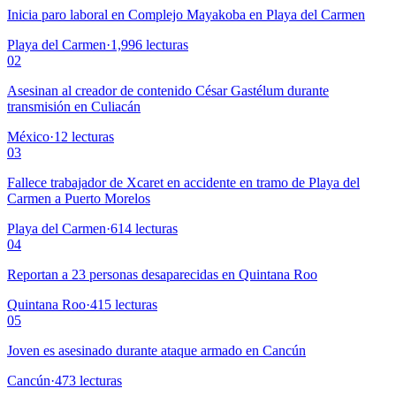
Inicia paro laboral en Complejo Mayakoba en Playa del Carmen
Playa del Carmen
·
1,996
lecturas
02
Asesinan al creador de contenido César Gastélum durante
transmisión en Culiacán
México
·
12
lecturas
03
Fallece trabajador de Xcaret en accidente en tramo de Playa del
Carmen a Puerto Morelos
Playa del Carmen
·
614
lecturas
04
Reportan a 23 personas desaparecidas en Quintana Roo
Quintana Roo
·
415
lecturas
05
Joven es asesinado durante ataque armado en Cancún
Cancún
·
473
lecturas