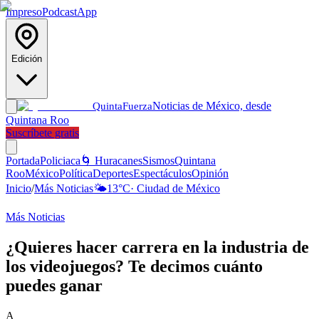
Impreso
Podcast
App
Edición
Noticias de México, desde
Quinta
Fuerza
Quintana Roo
Suscríbete gratis
Portada
Policiaca
🌀 Huracanes
Sismos
Quintana
Roo
México
Política
Deportes
Espectáculos
Opinión
Inicio
/
Más Noticias
🌤️
13
°C
·
Ciudad de México
Más Noticias
¿Quieres hacer carrera en la industria de
los videojuegos? Te decimos cuánto
puedes ganar
A