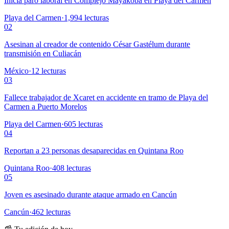
Inicia paro laboral en Complejo Mayakoba en Playa del Carmen
Playa del Carmen
·
1,994
lecturas
02
Asesinan al creador de contenido César Gastélum durante
transmisión en Culiacán
México
·
12
lecturas
03
Fallece trabajador de Xcaret en accidente en tramo de Playa del
Carmen a Puerto Morelos
Playa del Carmen
·
605
lecturas
04
Reportan a 23 personas desaparecidas en Quintana Roo
Quintana Roo
·
408
lecturas
05
Joven es asesinado durante ataque armado en Cancún
Cancún
·
462
lecturas