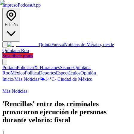
Impreso
Podcast
App
Edición
Noticias de México, desde
Quinta
Fuerza
Quintana Roo
Suscríbete gratis
Portada
Policiaca
🌀 Huracanes
Sismos
Quintana
Roo
México
Política
Deportes
Espectáculos
Opinión
Inicio
/
Más Noticias
🌤️
14
°C
·
Ciudad de México
Más Noticias
'Rencillas' entre dos criminales
provocaron ejecución de personas
durante velorio: fiscal
I