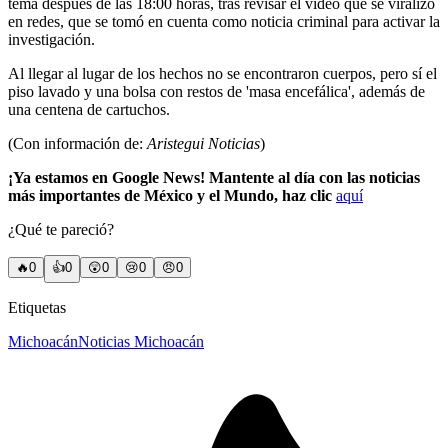
tema después de las 18:00 horas, tras revisar el video que se viralizó
en redes, que se tomó en cuenta como noticia criminal para activar la
investigación.
Al llegar al lugar de los hechos no se encontraron cuerpos, pero sí el
piso lavado y una bolsa con restos de 'masa encefálica', además de
una centena de cartuchos.
(Con información de:
Aristegui Noticias
)
¡Ya estamos en Google News! Mantente al día con las noticias
más importantes de México y el Mundo, haz clic
aquí
¿Qué te pareció?
🔥
0
👍
0
😲
0
😢
0
😠
0
Etiquetas
Michoacán
Noticias Michoacán