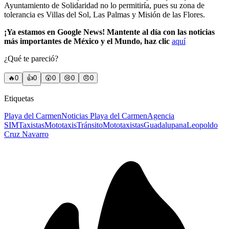
Ayuntamiento de Solidaridad no lo permitiría, pues su zona de
tolerancia es Villas del Sol, Las Palmas y Misión de las Flores.
¡Ya estamos en Google News! Mantente al día con las noticias
más importantes de México y el Mundo, haz clic
aquí
¿Qué te pareció?
🔥
0
👍
0
😲
0
😢
0
😠
0
Etiquetas
Playa del Carmen
Noticias Playa del Carmen
Agencia
SIM
Taxistas
Mototaxis
Tránsito
Mototaxistas
Guadalupana
Leopoldo
Cruz Navarro