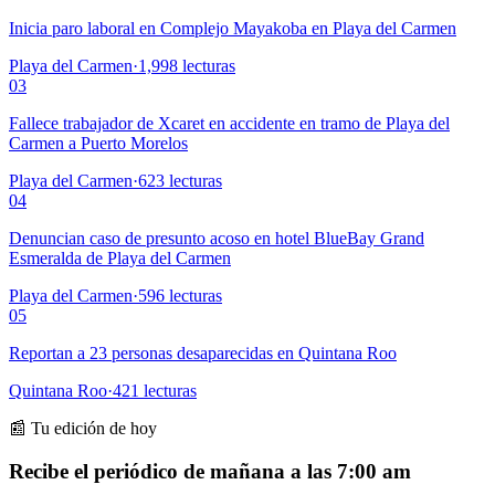
Inicia paro laboral en Complejo Mayakoba en Playa del Carmen
Playa del Carmen
·
1,998
lecturas
03
Fallece trabajador de Xcaret en accidente en tramo de Playa del
Carmen a Puerto Morelos
Playa del Carmen
·
623
lecturas
04
Denuncian caso de presunto acoso en hotel BlueBay Grand
Esmeralda de Playa del Carmen
Playa del Carmen
·
596
lecturas
05
Reportan a 23 personas desaparecidas en Quintana Roo
Quintana Roo
·
421
lecturas
📰 Tu edición de hoy
Recibe el periódico de mañana a las 7:00 am