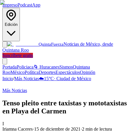
Impreso
Podcast
App
Edición
Noticias de México, desde
Quinta
Fuerza
Quintana Roo
Suscríbete gratis
Portada
Policiaca
🌀 Huracanes
Sismos
Quintana
Roo
México
Política
Deportes
Espectáculos
Opinión
Inicio
/
Más Noticias
☁️
15
°C
·
Ciudad de México
Más Noticias
Tenso pleito entre taxistas y mototaxistas
en Playa del Carmen
I
Iriamna Caceres
·
15 de diciembre de 2021
·
2
min de lectura